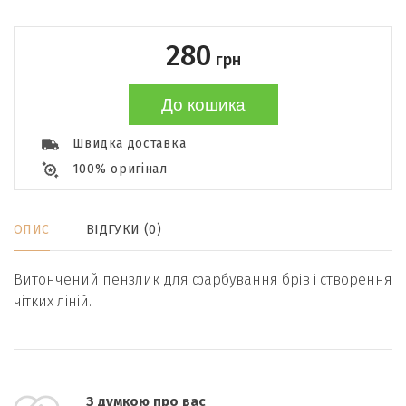
280
грн
До кошика
Швидка доставка
100% оригінал
ОПИС
ВІДГУКИ (0)
Витончений пензлик для фарбування брів і створення
чітких ліній.
З думкою про вас