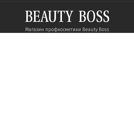
Магазин профкосметики Beauty Boss
Підпишиться та отримуйте новини про акції
та спеціальні пропозиції
Підписатися
Ми у соцмережах:
Про компанію
Допомога
Наші контакти
Доставка
Про інтернет-магазин
Оплата
Кар'єра у нас
Повернення товару