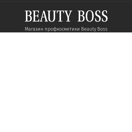
Магазин профкосметики Beauty Boss
Підпишиться та отримуйте новини про акції
та спеціальні пропозиції
Підписатися
Ми у соцмережах:
Про компанію
Допомога
Наші контакти
Доставка
Про інтернет-магазин
Оплата
Кар'єра у нас
Повернення товару