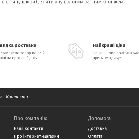
і від типу шкіри)., Зняти хну вологим ватним спонжем.
видка доставка
Найкращі ціни
ставляємо товар по всій
Наша цінова політика вас
аїні на протязі 2 днів
приємно здивує
я
Контакти
Про компанію
Допомога
Наші контакти
Доставка
Про інтернет-магазин
Оплата