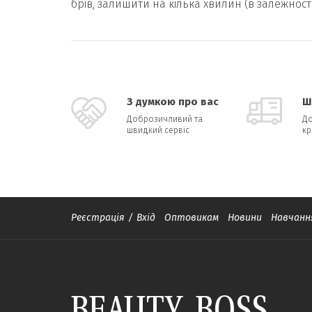
брів, залишити на кілька хвилин (в залежност
З думкою про вас
Ш
Доброзичливий та
До
швидкий сервіс
кр
Реєстрація
/
Вхід
Оптовикам
Новини
Навчанн