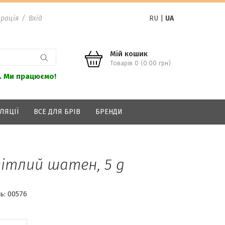
рація
/
Вхід
RU
|
UA
Мій кошик
Товарів 0 (0.00 грн)
.
Ми працюємо!
ЛЯЦІЇ
ВСЕ ДЛЯ БРІВ
БРЕНДИ
вітлий шатен, 5 g
ь:
00576