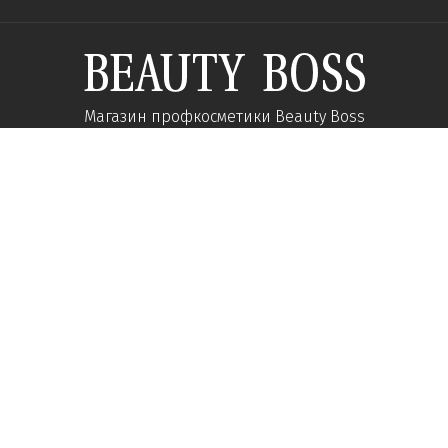
Магазин профкосметики Beauty Boss
Підпишиться та отримуйте новини про акції
та спеціальні пропозиції
Підписатися
Ми у соцмережах:
Про компанію
Допомога
Наші контакти
Доставка
Про інтернет-магазин
Оплата
Кар'єра у нас
Повернення товару