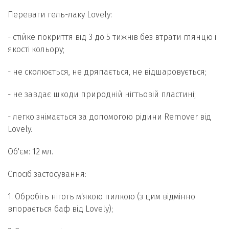
Переваги гель-лаку Lovely:
- стійке покриття від 3 до 5 тижнів без втрати глянцю і
якості кольору;
- не сколюється, не дряпається, не відшаровується;
- не завдає шкоди природній нігтьовій пластині;
- легко знімається за допомогою рідини Remover від
Lovely.
Об'єм: 12 мл.
Спосіб застосування:
1. Обробіть ніготь м'якою пилкою (з цим відмінно
впорається баф від Lovely);