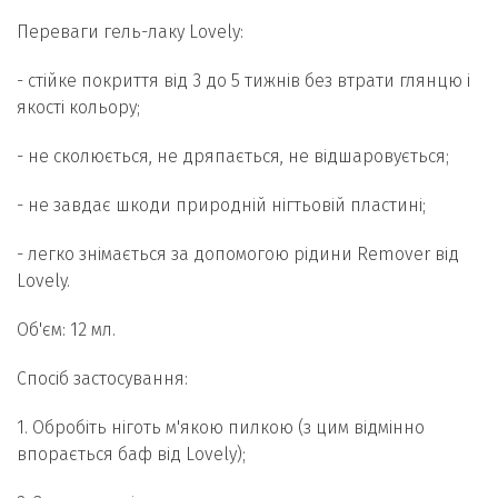
Переваги гель-лаку Lovely:
- стійке покриття від 3 до 5 тижнів без втрати глянцю і
якості кольору;
- не сколюється, не дряпається, не відшаровується;
- не завдає шкоди природній нігтьовій пластині;
- легко знімається за допомогою рідини Remover від
Lovely.
Об'єм: 12 мл.
Спосіб застосування:
1. Обробіть ніготь м'якою пилкою (з цим відмінно
впорається баф від Lovely);