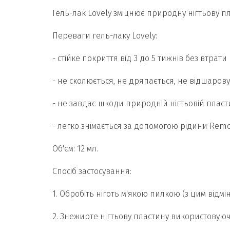
Гель-лак Lovely зміцнює природну нігтьову пл
Переваги гель-лаку Lovely:
- стійке покриття від 3 до 5 тижнів без втрати
- не сколюється, не дряпається, не відшарову
- не завдає шкоди природній нігтьовій пласти
- легко знімається за допомогою рідини Remov
Об'єм: 12 мл.
Спосіб застосування:
1. Обробіть ніготь м'якою пилкою (з цим відмі
2. Знежирте нігтьову пластину використовуючи