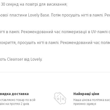
а 30 секунд на повітрі для висихання;
ьової пластини Lovely Base. Потім просушіть нігті в лампі. 
ігті в лампі. Рекомендований час полімеризації в UV-лампі 
покриття, просушіть нігті в лампі. Рекомендований час полі
ть Cleanser від Lovely.
видка доставка
Найкращі ціни
ставляємо товар по всій
Наша цінова політика вас
аїні на протязі 2 днів
приємно здивує