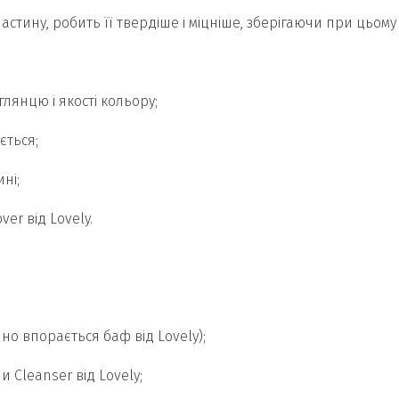
астину, робить її твердіше і міцніше, зберігаючи при цьому
 глянцю і якості кольору;
ється;
ні;
er від Lovely.
нно впорається баф від Lovely);
 Cleanser від Lovely;