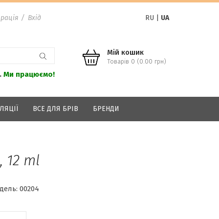
рація
/
Вхід
RU
|
UA
Мій кошик
Товарів 0 (0.00 грн)
.
Ми працюємо!
ЛЯЦІЇ
ВСЕ ДЛЯ БРІВ
БРЕНДИ
 12 ml
дель:
00204