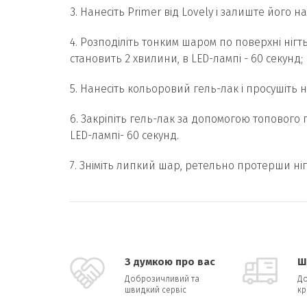
3. Нанесіть Primer від Lovely і залиште його н
4. Розподіліть тонким шаром по поверхні нігт
становить 2 хвилини, в LED-лампі - 60 секунд;
5. Нанесіть кольоровий гель-лак і просушіть н
6. Закріпіть гель-лак за допомогою топового 
LED-лампі- 60 секунд.
7. Зніміть липкий шар, ретельно протерши ніго
З думкою про вас
Ш
Доброзичливий та
До
швидкий сервіс
кр