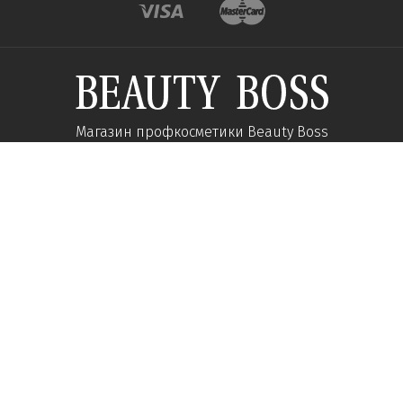
Магазин профкосметики Beauty Boss
Підпишиться та отримуйте новини про акції
та спеціальні пропозиції
Підписатися
Ми у соцмережах:
Про компанію
Допомога
Наші контакти
Доставка
Про інтернет-магазин
Оплата