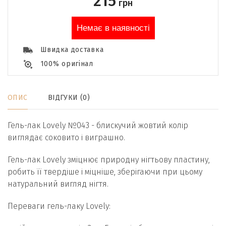
215
грн
Немає в наявності
Швидка доставка
100% оригінал
ОПИС
ВІДГУКИ (0)
Гель-лак Lovely №043 - блискучий жовтий колір
виглядає соковито і виграшно.
Гель-лак Lovely зміцнює природну нігтьову пластину,
робить її твердіше і міцніше, зберігаючи при цьому
натуральний вигляд нігтя.
Переваги гель-лаку Lovely: