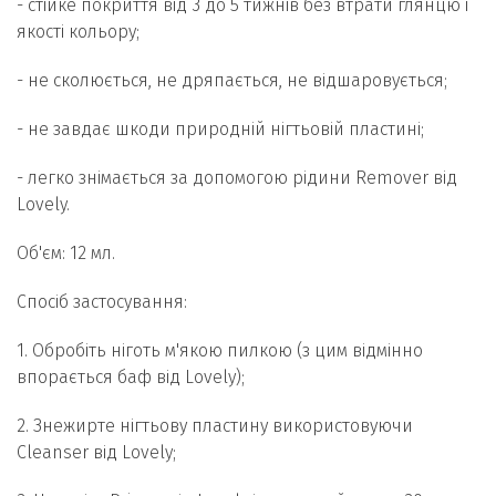
- стійке покриття від 3 до 5 тижнів без втрати глянцю і
якості кольору;
- не сколюється, не дряпається, не відшаровується;
- не завдає шкоди природній нігтьовій пластині;
- легко знімається за допомогою рідини Remover від
Lovely.
Об'єм: 12 мл.
Спосіб застосування:
1. Обробіть ніготь м'якою пилкою (з цим відмінно
впорається баф від Lovely);
2. Знежирте нігтьову пластину використовуючи
Cleanser від Lovely;