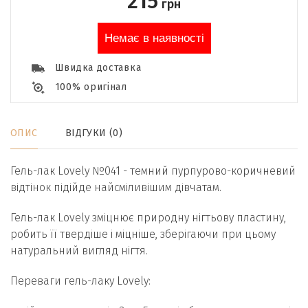
215
грн
Немає в наявності
Швидка доставка
100% оригінал
ОПИС
ВІДГУКИ (0)
Гель-лак Lovely №041 - темний пурпурово-коричневий
відтінок підійде найсміливішим дівчатам.
Гель-лак Lovely зміцнює природну нігтьову пластину,
робить її твердіше і міцніше, зберігаючи при цьому
натуральний вигляд нігтя.
Переваги гель-лаку Lovely: