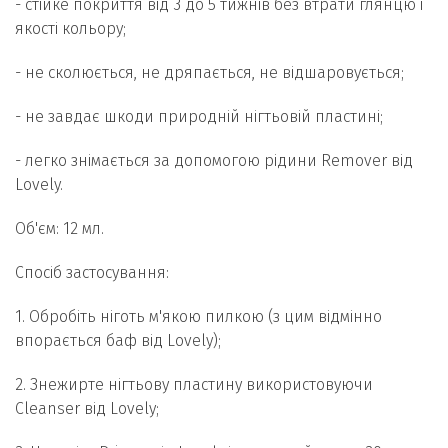
- стійке покриття від 3 до 5 тижнів без втрати глянцю і
якості кольору;
- не сколюється, не дряпається, не відшаровується;
- не завдає шкоди природній нігтьовій пластині;
- легко знімається за допомогою рідини Remover від
Lovely.
Об'єм: 12 мл.
Спосіб застосування:
1. Обробіть ніготь м'якою пилкою (з цим відмінно
впорається баф від Lovely);
2. Знежирте нігтьову пластину використовуючи
Cleanser від Lovely;