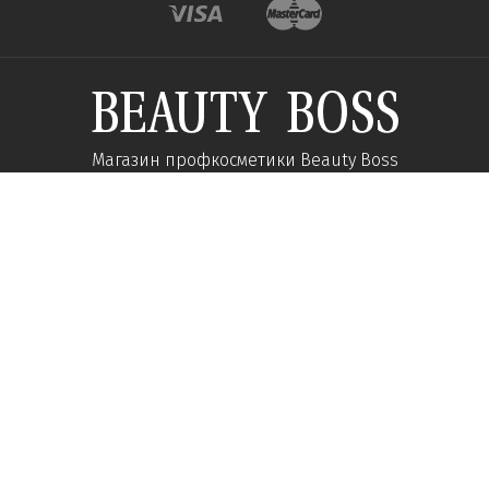
Магазин профкосметики Beauty Boss
Підпишиться та отримуйте новини про акції
та спеціальні пропозиції
Підписатися
Ми у соцмережах:
Про компанію
Допомога
Наші контакти
Доставка
Про інтернет-магазин
Оплата