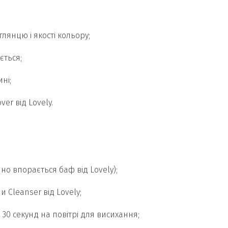
 глянцю і якості кольору;
ється;
ні;
er від Lovely.
нно впорається баф від Lovely);
 Cleanser від Lovely;
а 30 секунд на повітрі для висихання;