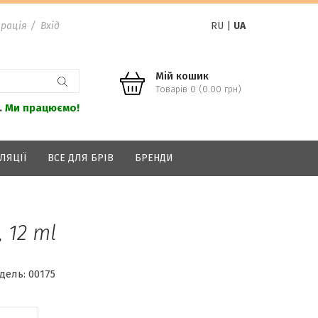
рація
/
Вхід
RU
|
UA
Мій кошик
Товарів 0 (0.00 грн)
.
Ми працюємо!
ЛЯЦІЇ
ВСЕ ДЛЯ БРІВ
БРЕНДИ
 12 ml
дель:
00175