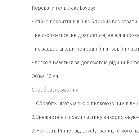
Переваги гель-лаку Lovely:
- стійке покриття від 3 до 5 тижнів без втрати
- не сколюється, не дряпається, не відшарову
- не завдає шкоди природній нігтьовій пласти
- легко знімається за допомогою рідини Remov
Об'єм: 12 мл.
Спосіб застосування:
1. Обробіть ніготь м'якою пилкою (з цим відмі
2. Знежирте нігтьову пластину використовуючи
3. Нанесіть Primer від Lovely і залиште його н