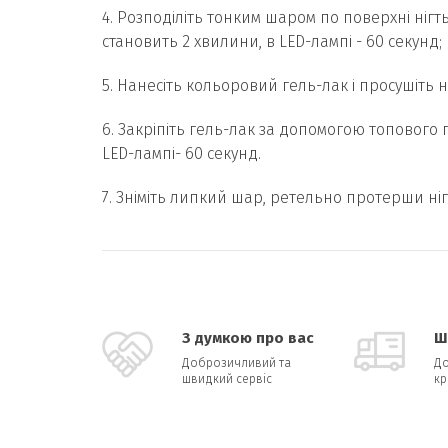
4. Розподіліть тонким шаром по поверхні нігт
становить 2 хвилини, в LED-лампі - 60 секунд;
5. Нанесіть кольоровий гель-лак і просушіть н
6. Закріпіть гель-лак за допомогою топового 
LED-лампі- 60 секунд.
7. Зніміть липкий шар, ретельно протерши ніго
З думкою про вас
Ш
Доброзичливий та
До
швидкий сервіс
кр