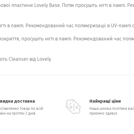
ьової пластини Lovely Base. Потім просушіть нігті в лампі. 
ігті в лампі. Рекомендований час полімеризації в UV-лампі 
покриття, просушіть нігті в лампі. Рекомендований час полі
ть Cleanser від Lovely.
видка доставка
Найкращі ціни
ставляємо товар по всій
Наша цінова політика вас
аїні на протязі 2 днів
приємно здивує