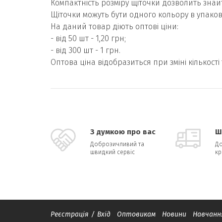
Компактність розміру щіточки дозволить знайт
Щіточки можуть бути одного кольору в упаков
На даний товар діють оптові ціни:
- від 50 шт - 1,20 грн;
- від 300 шт - 1 грн.
Оптова ціна відобразиться при зміні кількості 
З думкою про вас
Ш
Доброзичливий та
До
швидкий сервіс
кр
Реєстрація
/
Вхід
Оптовикам
Новини
Навчанн