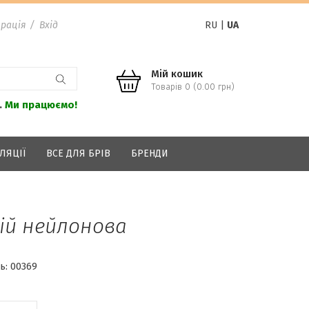
рація
/
Вхід
RU
|
UA
Мій кошик
Товарів 0 (0.00 грн)
.
Ми працюємо!
ЛЯЦІЇ
ВСЕ ДЛЯ БРІВ
БРЕНДИ
ій нейлонова
ь:
00369