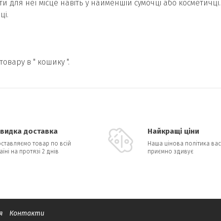
и для неї місце навіть у найменшій сумочці або косметичці.
ці.
товару в " кошику ".
видка доставка
Найкращі ціни
ставляємо товар по всій
Наша цінова політика вас
аїні на протязі 2 днів
приємно здивує
я
Контакти