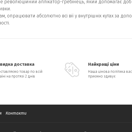
 це революційний аплікатор-гребінець, який допомагає добр
ивки.
, опрацювати абсолютно всі вії у внутрішніх кутах за допо
ості.
видка доставка
Найкращі ціни
ставляємо товар по всій
Наша цінова політика вас
аїні на протязі 2 днів
приємно здивує
я
Контакти