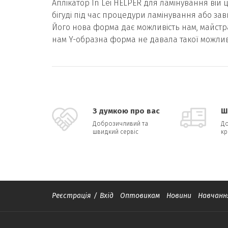
Аплікатор In Lei HELPER для ламінування вій
бігуді під час процедури ламінування або зав
Його нова форма дає можливість нам, майстрам
нам Y-образна форма не давала такої можлив
З думкою про вас
Ш
Доброзичливий та
До
швидкий сервіс
кр
Реєстрація
/
Вхід
Оптовикам
Новини
Навчанн