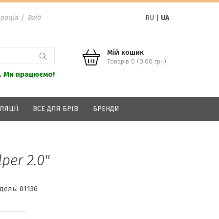
рація
/
Вхід
RU
|
UA
Мій кошик
Товарів 0 (0.00 грн)
.
Ми працюємо!
ЛЯЦІЇ
ВСЕ ДЛЯ БРІВ
БРЕНДИ
per 2.0"
дель:
01136