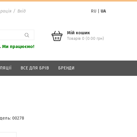
рація
/
Вхід
RU
|
UA
Мій кошик
Товарів 0 (0.00 грн)
.
Ми працюємо!
ЛЯЦІЇ
ВСЕ ДЛЯ БРІВ
БРЕНДИ
дель:
00278