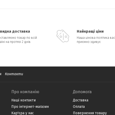
видка доставка
Найкращі ціни
ставляємо товар по всій
Наша цінова політика вас
аїні на протязі 2 днів
приємно здивує
я
Контакти
Про компанію
Допомога
Наші контакти
Доставка
Про інтернет-магазин
Оплата
Кар'єра у нас
Повернення товару