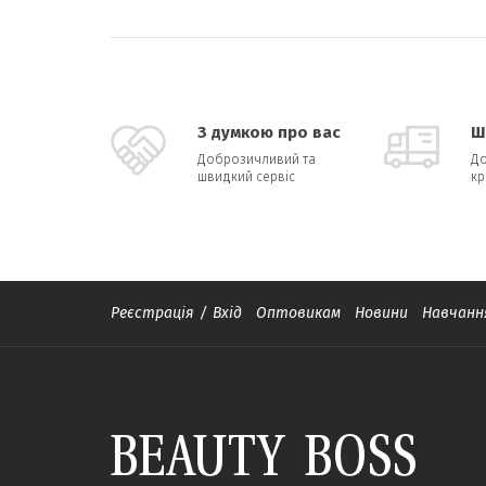
З думкою про вас
Ш
Доброзичливий та
До
швидкий сервіс
кр
Реєстрація
/
Вхід
Оптовикам
Новини
Навчанн