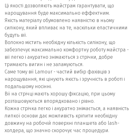
Ці якості дозволяють майстрам гарантувати, що
нарощування буде максимально еффектним.
Якість матеріалу обумовлено наявністю в ньому
силікону, який впливає на те, наскільки еластичними
будуть вії.
Волокно містить необхідну кількість силікону, що
забезпечує максимально комфортну роботу майстра -
вії легко і акуратно знімаються з стрічки, добре
тримають вигин і не заламуються.
Саме тому вії Lamour - частий вибір фахівців з
нарощування, які цінують якість і зручність в роботі і
подальшому носінні.
Вії на стрічці мають хорошу фіксацію, при цьому
розташовуються впорядковано і рівно.
Кожна стрічка легко і акуратно знімається, а наявність
липкої основи дає можливість кріпити необхідну
довжину на робочій поверхні планшета або lash-
холдера, що значно скорочує час процедури.