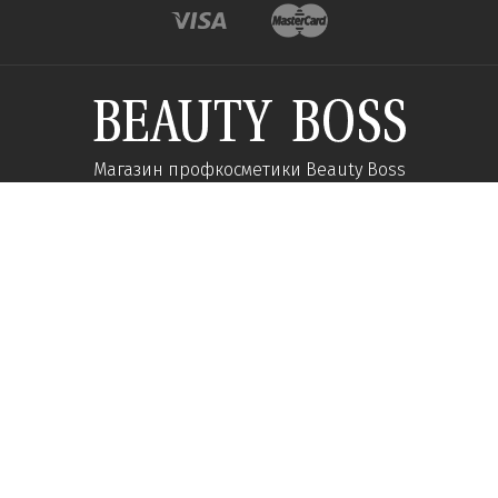
Магазин профкосметики Beauty Boss
Підпишиться та отримуйте новини про акції
та спеціальні пропозиції
Підписатися
Ми у соцмережах:
Про компанію
Допомога
Наші контакти
Доставка
Про інтернет-магазин
Оплата