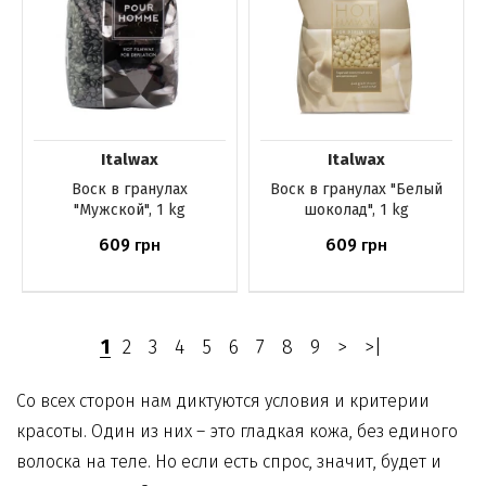
Italwax
Italwax
Воск в гранулах
Воск в гранулах "Белый
"Мужской", 1 kg
шоколад", 1 kg
609
609
грн
грн
Нет в наличии
Нет в наличии
1
2
3
4
5
6
7
8
9
>
>|
Со всех сторон нам диктуются условия и критерии
красоты. Один из них – это гладкая кожа, без единого
волоска на теле. Но если есть спрос, значит, будет и