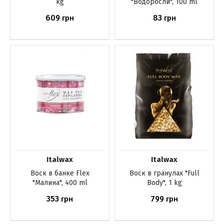
kg
"Водоросли", 100 ml
609
83
грн
грн
Нет в наличии
Нет в наличии
Italwax
Italwax
Воск в банке Flex
Воск в гранулах "Full
"Малина", 400 ml
Body", 1 kg
353
799
грн
грн