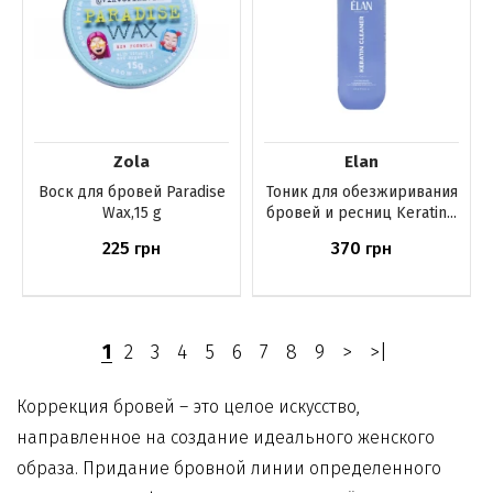
Zola
Elan
Воск для бровей Paradise
Тоник для обезжиривания
Wax,15 g
бровей и ресниц Keratin...
225
370
грн
грн
Купить
Купить
1
2
3
4
5
6
7
8
9
>
>|
Коррекция бровей – это целое искусство,
направленное на создание идеального женского
образа. Придание бровной линии определенного