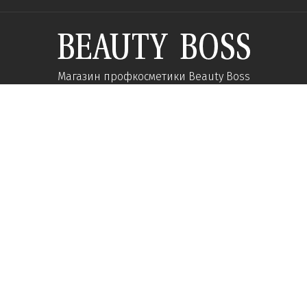
Магазин профкосметики Beauty Boss
Подпишитесь и получайте новости об акциях и
специальных предложений
Подписаться
Мы в соц сетях:
О компании
Помощь
Наши контакты
Доставка
Об интернет-магазине
Оплата
Карьера у нас
Возврат товара