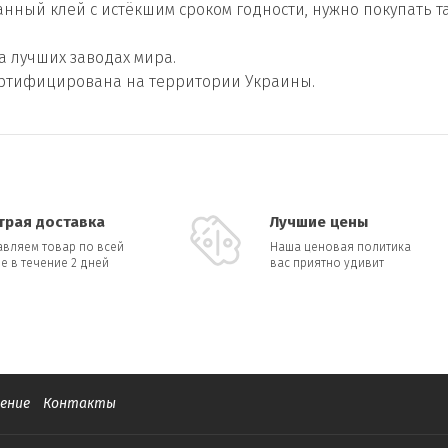
нный клей с истёкшим сроком годности, нужно покупать т
 лучших заводах мира.
сертифицирована на территории Украины.
трая доставка
Лучшие цены
авляем товар по всей
Наша ценовая политика
е в течение 2 дней
вас приятно удивит
ение
Контакты