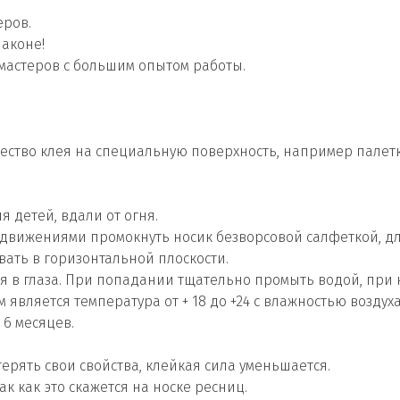
еров.
аконе!
мастеров с большим опытом работы.
ство клея на специальную поверхность, например палетк
 детей, вдали от огня.
 движениями промокнуть носик безворсовой салфеткой, д
ать в горизонтальной плоскости.
 в глаза. При попадании тщательно промыть водой, при н
вляется температура от + 18 до +24 с влажностью воздуха 
 6 месяцев.
ерять свои свойства, клейкая сила уменьшается.
ак как это скажется на носке ресниц.