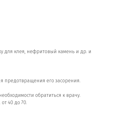
у для клея, нефритовый камень и др. и
ля предотвращения его засорения.
еобходимости обратиться к врачу.
от 40 до 70.