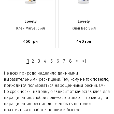
Lovely
Lovely
Клей Marvel 5 мл
Клей Neo 5 мл
450
440
грн
грн
Нет в наличии
Нет в наличии
1
2
3
4
5
6
7
8
>
>|
Не всех природа наделила длинными
выразительными ресницами. Тем, кому не так повезло,
приходится пользоваться нарощенными ресницами.
Но срок носки напрямую зависит от качества клея для
наращивания. Любой леш-мастер знает, что клей для
наращивания ресниц должен быть не только
практичным в работе, цепким и быстро