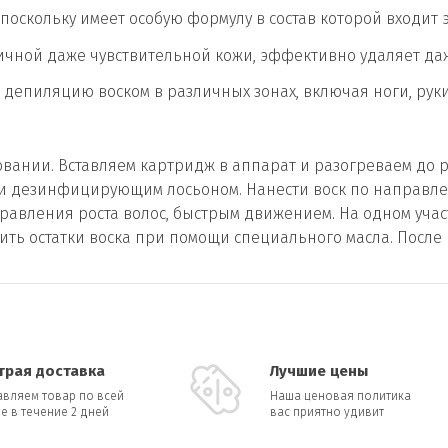
поскольку имеет особую формулу в состав которой входит э
личной даже чувствительной кожи, эффективно удаляет да
депиляцию воском в различных зонах, включая ноги, руки
овании. Вставляем картридж в аппарат и разогреваем до 
 дезинфицирующим лосьоном. Нанести воск по направлен
равления роста волос, быстрым движением. На одном уча
лить остатки воска при помощи специального масла. Посл
трая доставка
Лучшие цены
авляем товар по всей
Наша ценовая политика
е в течение 2 дней
вас приятно удивит