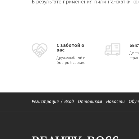
В результате применения пилинга-скатки ко
С заботой о
Быс
вас
Дост
Дружелюбный и
стран
быстрый сервис
Регистрация
/
Вход
Оптовикам
Новости
Обуч