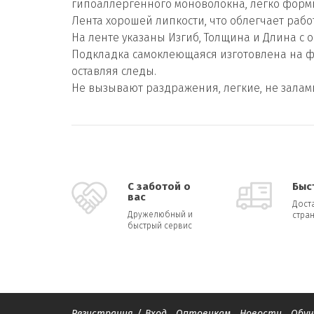
гипоаллергенного моноволокна, легко форми
Лента хорошей липкости, что облегчает работ
На ленте указаны Изгиб, Толщина и Длина с о
Подкладка самоклеющаяся изготовлена на фо
оставляя следы.
Не вызывают раздражения, легкие, не зала
С заботой о
Быс
вас
Дост
Дружелюбный и
стран
быстрый сервис
Регистрация
/
Вход
Оптовикам
Новости
Обуч