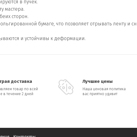
руются в пучек.
у мастера.
беих сторон.
льгированной бумаге, что позволяет отрывать ленту и сно
мываются и устойчивы к деформации.
трая доставка
Лучшие цены
авляем товар по всей
Наша ценовая политика
е в течение 2 дней
вас приятно удивит
ение
Контакты