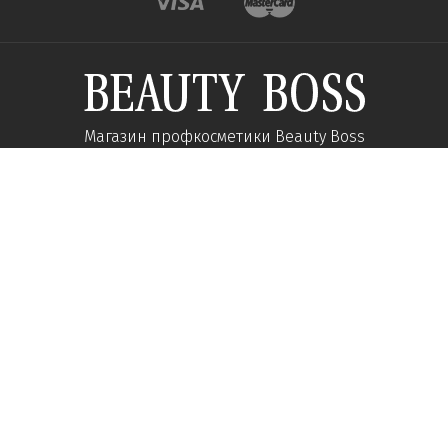
Магазин профкосметики Beauty Boss
Подпишитесь и получайте новости об акциях и
специальных предложений
Подписаться
Мы в соц сетях:
О компании
Помощь
Наши контакты
Доставка
Об интернет-магазине
Оплата