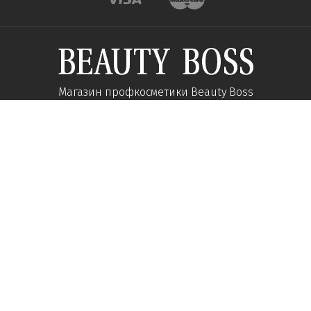
Магазин профкосметики Beauty Boss
Подпишитесь и получайте новости об акциях и
специальных предложений
Подписаться
Мы в соц сетях:
О компании
Помощь
Наши контакты
Доставка
Об интернет-магазине
Оплата