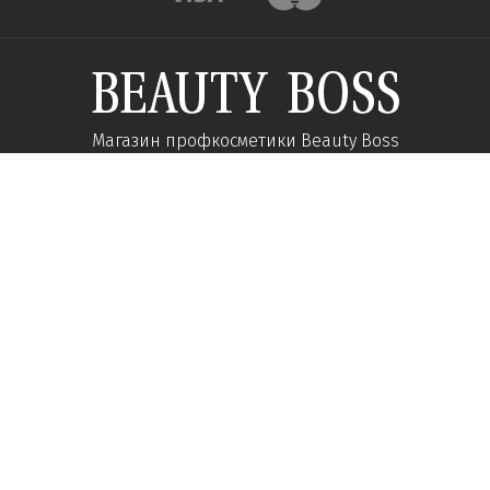
Магазин профкосметики Beauty Boss
Подпишитесь и получайте новости об акциях и
специальных предложений
Подписаться
Мы в соц сетях:
О компании
Помощь
Наши контакты
Доставка
Об интернет-магазине
Оплата