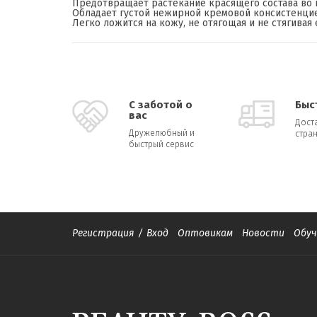
Предотвращает растекание красящего состава во 
Обладает густой нежирной кремовой консистенцие
Легко ложится на кожу, не отягощая и не стягивая 
С заботой о
Быс
вас
Дост
Дружелюбный и
стран
быстрый сервис
Регистрация
/
Вход
Оптовикам
Новости
Обуч