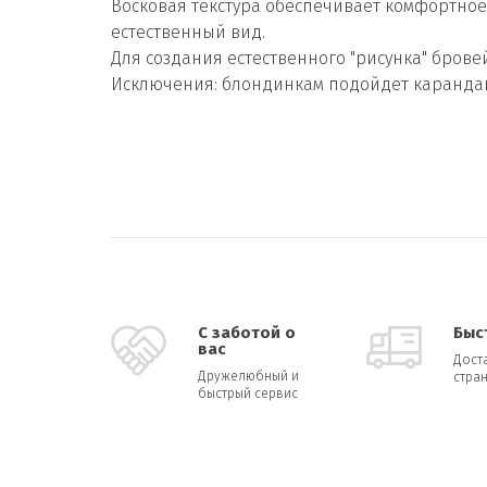
Восковая текстура обеспечивает комфортное
естественный вид.
Для создания естественного "рисунка" брове
Исключения: блондинкам подойдет карандаш 
С заботой о
Быс
вас
Дост
Дружелюбный и
стран
быстрый сервис