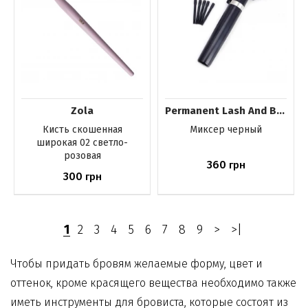
Zola
Permanent Lash And Brow
Кисть скошенная
Миксер черный
широкая 02 светло-
розовая
360
грн
300
грн
Купить
Купить
1
2
3
4
5
6
7
8
9
>
>|
Чтобы придать бровям желаемые форму, цвет и
оттенок, кроме красящего вещества необходимо также
иметь
инструменты для бровиста
, которые состоят из