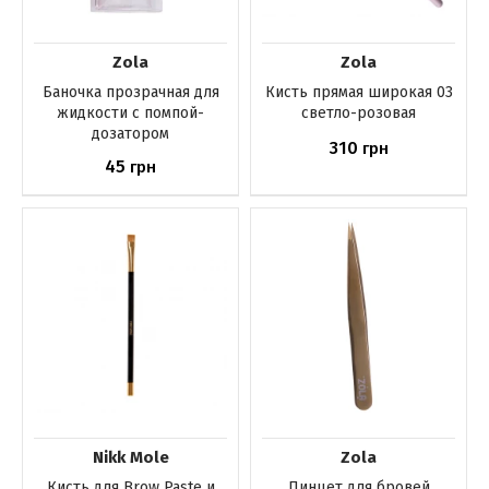
Zola
Zola
Баночка прозрачная для
Кисть прямая широкая 03
жидкости с помпой-
светло-розовая
дозатором
310
грн
45
грн
Купить
Купить
Nikk Mole
Zola
Кисть для Brow Paste и
Пинцет для бровей