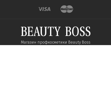
Магазин профкосметики Beauty Boss
Подпишитесь и получайте новости об акциях и
специальных предложений
Подписаться
Мы в соц сетях:
О компании
Помощь
Наши контакты
Доставка