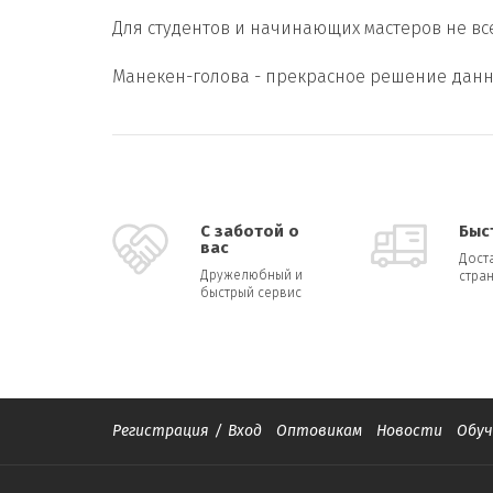
Для студентов и начинающих мастеров не в
Манекен-голова - прекрасное решение дан
С заботой о
Быс
вас
Дост
Дружелюбный и
стран
быстрый сервис
Регистрация
/
Вход
Оптовикам
Новости
Обуч