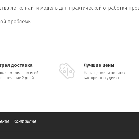
сегда легко найти модель для практической отработки пр
ной проблемы.
трая доставка
Лучшие цены
авляем товар по всей
Наша ценовая политика
е в течение 2 дней
вас приятно удивит
ение
Контакты