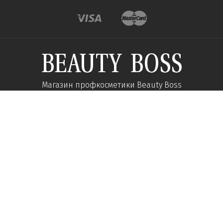
Магазин профкосметики Beauty Boss
Подпишитесь и получайте новости об акциях и
специальных предложений
Подписаться
Мы в соц сетях:
О компании
Помощь
Наши контакты
Доставка