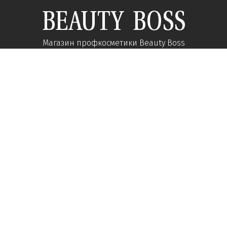
Магазин профкосметики Beauty Boss
Подпишитесь и получайте новости об акциях и
специальных предложений
Подписаться
Мы в соц сетях:
О компании
Помощь
Наши контакты
Доставка
Об интернет-магазине
Оплата
Карьера у нас
Возврат товара
Вопросы-ответы