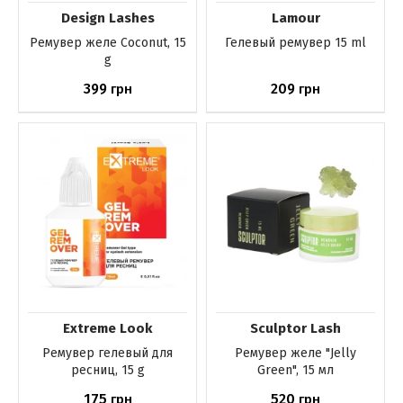
Design Lashes
Lamour
Ремувер желе Coconut, 15
Гелевый ремувер 15 ml
g
399
209
грн
грн
Нет в наличии
Нет в наличии
Extreme Look
Sculptor Lash
Ремувер гелевый для
Ремувер желе "Jelly
ресниц, 15 g
Green", 15 мл
175
520
грн
грн