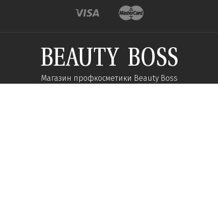
Магазин профкосметики Beauty Boss
Подпишитесь и получайте новости об акциях и
специальных предложений
Подписаться
Мы в соц сетях:
О компании
Помощь
Наши контакты
Доставка