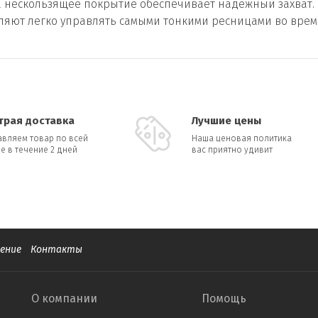
 а нескользящее покрытие обеспечивает надежный захват.
оляют легко управлять самыми тонкими ресницами во вре
трая доставка
Лучшие цены
авляем товар по всей
Наша ценовая политика
е в течение 2 дней
вас приятно удивит
ение
Контакты
О компании
Помощь