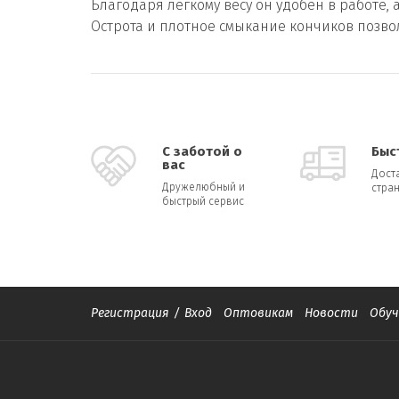
Благодаря легкому весу он удобен в работе,
Острота и плотное смыкание кончиков позв
С заботой о
Быс
вас
Дост
Дружелюбный и
стран
быстрый сервис
Регистрация
/
Вход
Оптовикам
Новости
Обуч