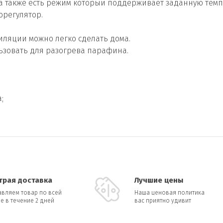
, а также есть режим который поддерживает заданную тем
орегулятор.
иляции можно легко сделать дома.
ьзовать для разогрева парафина.
;
трая доставка
Лучшие цены
авляем товар по всей
Наша ценовая политика
е в течение 2 дней
вас приятно удивит