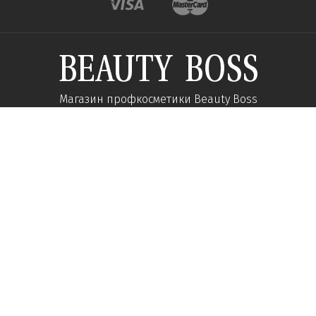
Магазин профкосметики Beauty Boss
Подпишитесь и получайте новости об акциях и
специальных предложений
Подписаться
Мы в соц сетях:
О компании
Помощь
Наши контакты
Доставка
Об интернет-магазине
Оплата