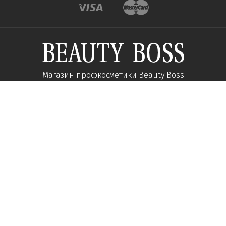
Магазин профкосметики Beauty Boss
Подпишитесь и получайте новости об акциях и
специальных предложений
Подписаться
Мы в соц сетях:
О компании
Помощь
Наши контакты
Доставка
Об интернет-магазине
Оплата