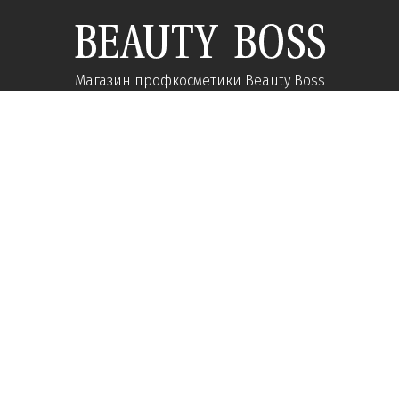
Магазин профкосметики Beauty Boss
Подпишитесь и получайте новости об акциях и
специальных предложений
Подписаться
Мы в соц сетях:
О компании
Помощь
Наши контакты
Доставка
Об интернет-магазине
Оплата
Карьера у нас
Возврат товара
Вопросы-ответы