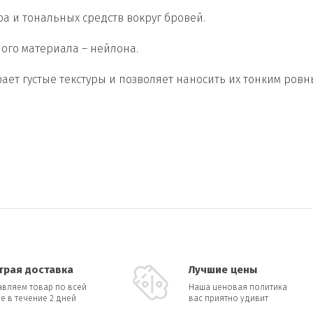
а и тональных средств вокруг бровей.
ого материала – нейлона.
ет густые текстуры и позволяет наносить их тонким ровн
трая доставка
Лучшие цены
авляем товар по всей
Наша ценовая политика
е в течение 2 дней
вас приятно удивит