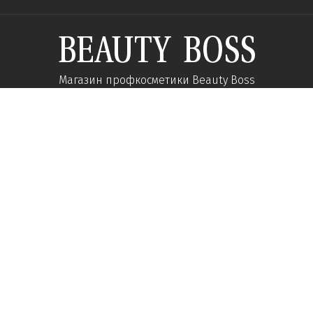
Магазин профкосметики Beauty Boss
Подпишитесь и получайте новости об акциях и
специальных предложений
Подписаться
Мы в соц сетях:
О компании
Помощь
Наши контакты
Доставка
Об интернет-магазине
Оплата
Карьера у нас
Возврат товара