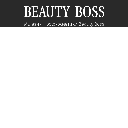
Магазин профкосметики Beauty Boss
Подпишитесь и получайте новости об акциях и
специальных предложений
Подписаться
Мы в соц сетях:
О компании
Помощь
Наши контакты
Доставка
Об интернет-магазине
Оплата
Карьера у нас
Возврат товара
Вопросы-ответы