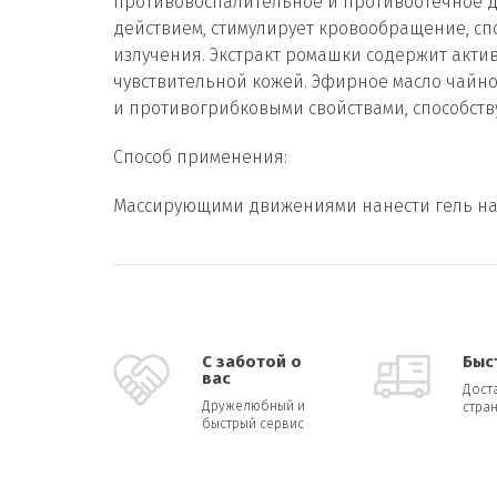
противовоспалительное и противоотечное д
действием, стимулирует кровообращение, сп
излучения. Экстракт ромашки содержит акт
чувствительной кожей. Эфирное масло чайн
и противогрибковыми свойствами, способств
Способ применения:
Массирующими движениями нанести гель на к
С заботой о
Быс
вас
Дост
Дружелюбный и
стран
быстрый сервис