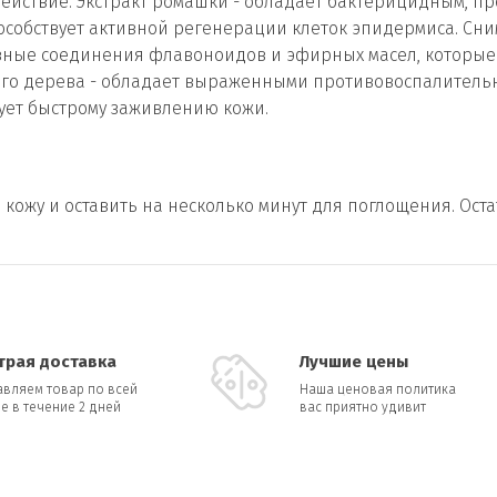
ействие. Экстракт ромашки - обладает бактерицидным, 
особствует активной регенерации клеток эпидермиса. Сн
ивные соединения флавоноидов и эфирных масел, которые
ого дерева - обладает выраженными противовоспалитель
ует быстрому заживлению кожи.
ожу и оставить на несколько минут для поглощения. Остат
трая доставка
Лучшие цены
авляем товар по всей
Наша ценовая политика
е в течение 2 дней
вас приятно удивит