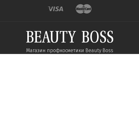
Магазин профкосметики Beauty Boss
Подпишитесь и получайте новости об акциях и
специальных предложений
Подписаться
Мы в соц сетях:
О компании
Помощь
Наши контакты
Доставка