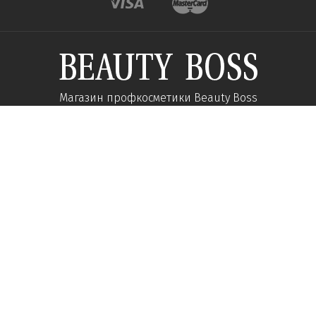
Магазин профкосметики Beauty Boss
Подпишитесь и получайте новости об акциях и
специальных предложений
Подписаться
Мы в соц сетях:
О компании
Помощь
Наши контакты
Доставка
Об интернет-магазине
Оплата