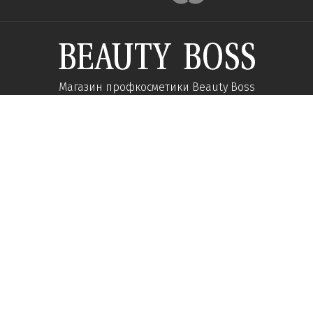
Магазин профкосметики Beauty Boss
Подпишитесь и получайте новости об акциях и
специальных предложений
Подписаться
Мы в соц сетях:
О компании
Помощь
Наши контакты
Доставка
Об интернет-магазине
Оплата